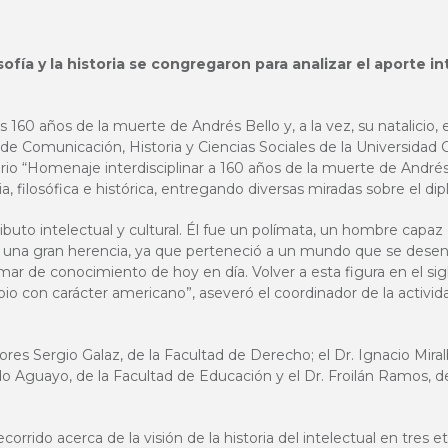
sofía y la historia se congregaron para analizar el aporte in
 160 años de la muerte de Andrés Bello y, a la vez, su natalicio
 de Comunicación, Historia y Ciencias Sociales de la Universidad 
io “Homenaje interdisciplinar a 160 años de la muerte de Andrés
aria, filosófica e histórica, entregando diversas miradas sobre el 
ributo intelectual y cultural. Él fue un polímata, un hombre capa
 una gran herencia, ya que perteneció a un mundo que se desenvo
mar de conocimiento de hoy en día. Volver a esta figura en el siglo
ropio con carácter americano”, aseveró el coordinador de la activid
ores Sergio Galaz, de la Facultad de Derecho; el Dr. Ignacio Miral
ardo Aguayo, de la Facultad de Educación y el Dr. Froilán Ramos, 
rrido acerca de la visión de la historia del intelectual en tres et