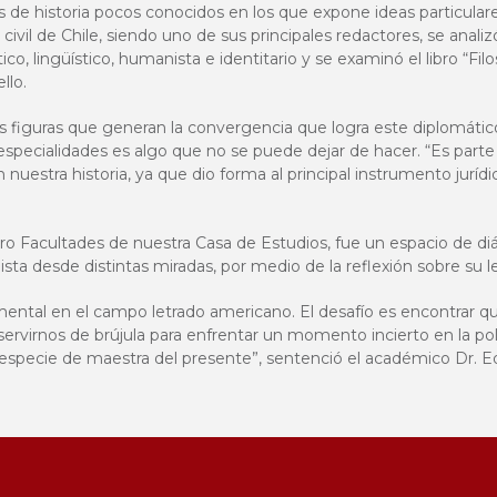
s de historia pocos conocidos en los que expone ideas particulare
civil de Chile, siendo uno de sus principales redactores, se analizó 
ico, lingüístico, humanista e identitario
y se examinó
el libro “Fi
llo.
as figuras que generan la convergencia que logra este diplomático
s especialidades es algo que no se puede dejar de hacer. “Es part
 nuestra historia, ya que dio forma al principal instrumento juríd
o Facultades de nuestra Casa de Estudios, fue un espacio de di
ta desde distintas miradas, por medio de la reflexión sobre su l
mental en el campo letrado americano. El desafío es encontrar 
servirnos de brújula para enfrentar un momento incierto en la pol
 especie de maestra del presente”, sentenció el académico Dr. 