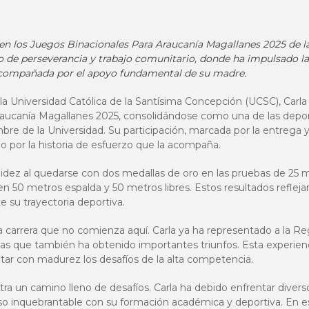
en los Juegos Binacionales Para Araucanía Magallanes 2025 de la
de perseverancia y trabajo comunitario, donde ha impulsado la
 acompañada por el apoyo fundamental de su madre.
 la Universidad Católica de la Santísima Concepción (UCSC), Car
raucanía Magallanes 2025, consolidándose como una de las depo
e de la Universidad. Su participación, marcada por la entrega y l
o por la historia de esfuerzo que la acompaña.
olidez al quedarse con dos medallas de oro en las pruebas de 25 
 50 metros espalda y 50 metros libres. Estos resultados reflejan
e su trayectoria deportiva.
rrera que no comienza aquí. Carla ya ha representado a la Regió
as que también ha obtenido importantes triunfos. Esta experienci
ntar con madurez los desafíos de la alta competencia.
ra un camino lleno de desafíos. Carla ha debido enfrentar diver
o inquebrantable con su formación académica y deportiva. En e