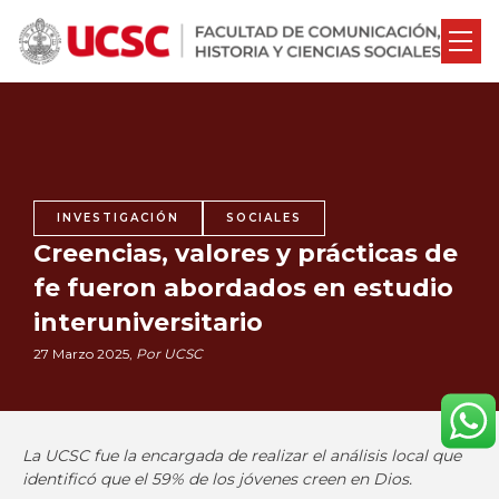
INVESTIGACIÓN
SOCIALES
Creencias, valores y prácticas de
fe fueron abordados en estudio
interuniversitario
27 Marzo 2025,
Por UCSC
La UCSC fue la encargada de realizar el análisis local que
identificó que el 59% de los jóvenes creen en Dios.