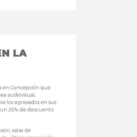
EN LA
ria en Concepción que
rea audiovisual,
ara los egresados en sus
n un 25% de descuento
sión, salas de