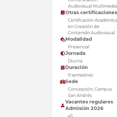
Audiovisual Multimedia
Otras certificacione
Certificación Académic
en Creación de
Contenido Audiovisual
Modalidad
Presencial
Jornada
Diurna
Duración
9 semestres
Sede
Concepción, Campus
San Andrés
Vacantes regulares
Admisión 2026
45