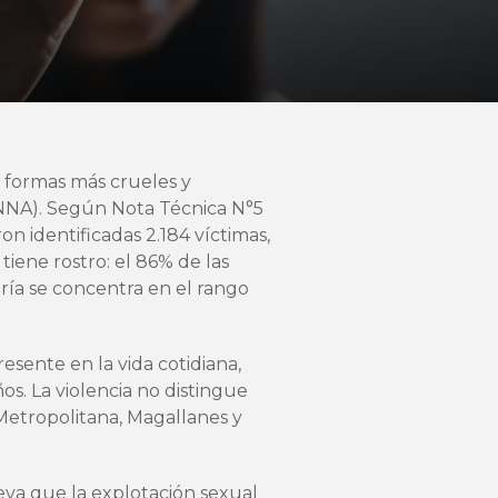
s formas más crueles y
ESNNA). Según Nota Técnica N°5
n identificadas 2.184 víctimas,
iene rostro: el 86% de las
ría se concentra en el rango
esente en la vida cotidiana,
os. La violencia no distingue
 Metropolitana, Magallanes y
eva que la explotación sexual