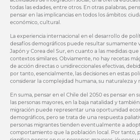
todas las edades, entre otros. En otras palabras, pens
pensar en las implicancias en todos los ámbitos: ciuda
económico, cultural.
La experiencia internacional en el desarrollo de polít
desafíos demográficos puede resultar sumamente v
Japón y Corea del Sur, en cuanto a las medidas que
contextos similares. Obviamente, no hay recetas má
de acción directas o unidireccionales efectivas, debid
por tanto, esencialmente, las decisiones en estas po
considerar la complejidad humana, su naturaleza y 
En suma, pensar en el Chile del 2050 es pensar en s
las personas mayores, en la baja natalidad y también
migración puede representar una oportunidad económ
demográficos, pero se trata de una respuesta paliati
personas migrantes tienden eventualmente a adopt
comportamiento que la población local. Por tanto, p
significa pensar en sus personas: mayores, jóvenes y