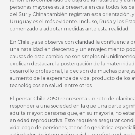
personas mayores está presente en casi todos los paí
del Sur y China también registran esta orientación, y
Uruguay es el más evidente. Incluso, Rusia y los Es
comenzado a adoptar medidas ante esta realidad.
En Chile, ya se observa con claridad la confluencia 
una natalidad en descenso y un envejecimiento po
causas de este cambio no son simples ni unidimension
explican destacan: la postergación de la maternidad
desarrollo profesional, la decisión de muchas parejas
aumento de la esperanza de vida, producto de los av
tecnológicos en salud, entre otros.
El pensar Chile 2050 representa un reto de planific
responder a una sociedad en la que una parte signifi
adulta mayor: personas que, en su mayoría, no esta
en edad reproductiva. Esto requiere asegurar condic
vida: pago de pensiones, atención geriátrica especial
actividades de integración social, una oferta educati