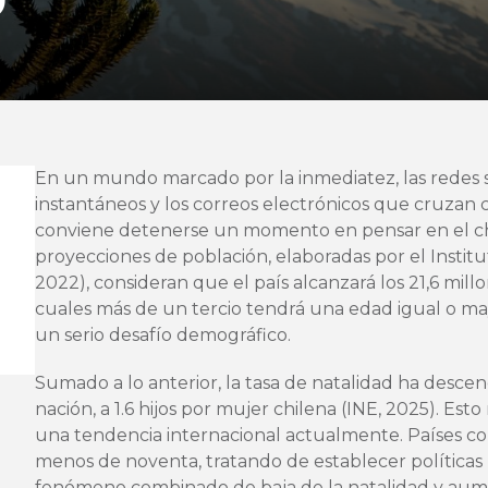
0
En un mundo marcado por la inmediatez, las redes so
instantáneos y los correos electrónicos que cruzan
conviene detenerse un momento en pensar en el chi
proyecciones de población, elaboradas por el Institu
2022), consideran que el país alcanzará los 21,6 mill
cuales más de un tercio tendrá una edad igual o ma
un serio desafío demográfico.
Sumado a lo anterior, la tasa de natalidad ha desc
nación, a 1.6 hijos por mujer chilena (INE, 2025). Es
una tendencia internacional actualmente. Países co
menos de noventa, tratando de establecer políticas 
fenómeno combinado de baja de la natalidad y aum